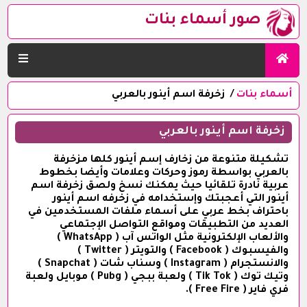
صور أسماء بنات
أسماء بنات
زخرفة اسم أينور بالعربي
زخرفة اسم أينور بالعربي
تشكيلة متنوعة من زخارف إسم أينور كلها مزخرفة
بالعربي بواسطة رموز وحركات وعلامات وأيضا بخطوط
عربية نادرة تلقائيا حيث يمكنك نسخ ولصق زخرفة اسم
أينور التي أعجبتك وإستخدامه في زخرفه اسم أينور
باحتراف بخط عربي على أسماء ملفات المستخدمين في
العديد من التطبيقات ومواقع التواصل الإجتماعي
والألعاب الإلكترونية مثل الواتس آب ( WhatsApp )
والفيسبوك ( Facebook ) والتويتر ( Twitter )
والانستجرام ( Instagram ) وسناب شات ( Snapchat )
وتيك توك ( Tik Tok ) ولعبة ببجي ( Pubg ) موبايل ولعبة
فري فاير ( Free Fire ).