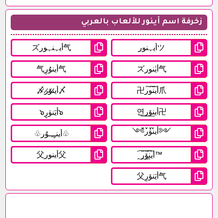
زخرفة اسم أينور للألعاب بالعربي