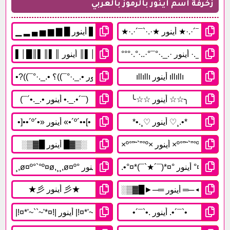
زخرفة اسم أينور بالرموز بالعربي