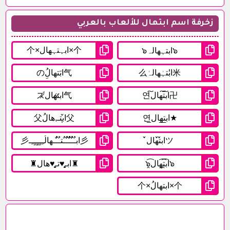
زخرفة اسم ابتهال للألعاب بالعربي