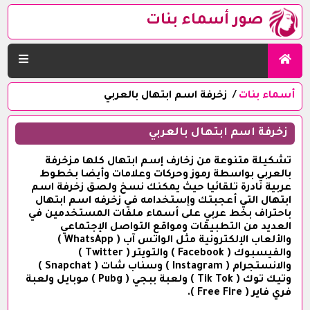
صور أسماء بنات
أسماء بنات
زخرفة اسم ابتهال بالعربي
زخرفة اسم ابتهال بالعربي
تشكيلة متنوعة من زخارف إسم ابتهال كلها مزخرفة
بالعربي بواسطة رموز وحركات وعلامات وأيضا بخطوط
عربية نادرة تلقائيا حيث يمكنك نسخ ولصق زخرفة اسم
ابتهال التي أعجبتك وإستخدامه في زخرفه اسم ابتهال
باحتراف بخط عربي على أسماء ملفات المستخدمين في
العديد من التطبيقات ومواقع التواصل الإجتماعي
والألعاب الإلكترونية مثل الواتس آب ( WhatsApp )
والفيسبوك ( Facebook ) والتويتر ( Twitter )
والانستجرام ( Instagram ) وسناب شات ( Snapchat )
وتيك توك ( Tik Tok ) ولعبة ببجي ( Pubg ) موبايل ولعبة
فري فاير ( Free Fire ).