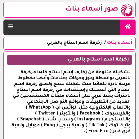
صور أسماء بنات
أسماء بنات
زخرفة اسم استاج بالعربي
زخرفة اسم استاج بالعربي
تشكيلة متنوعة من زخارف إسم استاج كلها مزخرفة
بالعربي بواسطة رموز وحركات وعلامات وأيضا بخطوط
عربية نادرة تلقائيا حيث يمكنك نسخ ولصق زخرفة اسم
استاج التي أعجبتك وإستخدامه في زخرفه اسم استاج
باحتراف بخط عربي على أسماء ملفات المستخدمين في
العديد من التطبيقات ومواقع التواصل الإجتماعي
والألعاب الإلكترونية مثل الواتس آب ( WhatsApp )
والفيسبوك ( Facebook ) والتويتر ( Twitter )
والانستجرام ( Instagram ) وسناب شات ( Snapchat )
وتيك توك ( Tik Tok ) ولعبة ببجي ( Pubg ) موبايل ولعبة
فري فاير ( Free Fire ).