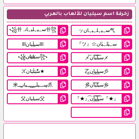
زخرفة اسم سيليان للألعاب بالعربي