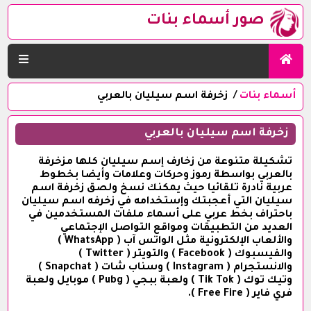
صور أسماء بنات
أسماء بنات
زخرفة اسم سيليان بالعربي
زخرفة اسم سيليان بالعربي
تشكيلة متنوعة من زخارف إسم سيليان كلها مزخرفة
بالعربي بواسطة رموز وحركات وعلامات وأيضا بخطوط
عربية نادرة تلقائيا حيث يمكنك نسخ ولصق زخرفة اسم
سيليان التي أعجبتك وإستخدامه في زخرفه اسم سيليان
باحتراف بخط عربي على أسماء ملفات المستخدمين في
العديد من التطبيقات ومواقع التواصل الإجتماعي
والألعاب الإلكترونية مثل الواتس آب ( WhatsApp )
والفيسبوك ( Facebook ) والتويتر ( Twitter )
والانستجرام ( Instagram ) وسناب شات ( Snapchat )
وتيك توك ( Tik Tok ) ولعبة ببجي ( Pubg ) موبايل ولعبة
فري فاير ( Free Fire ).