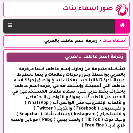
صور أسماء بنات
أسماء بنات
زخرفة اسم عاطف بالعربي
زخرفة اسم عاطف بالعربي
تشكيلة متنوعة من زخارف إسم عاطف كلها مزخرفة
بالعربي بواسطة رموز وحركات وعلامات وأيضا بخطوط
عربية نادرة تلقائيا حيث يمكنك نسخ ولصق زخرفة اسم
عاطف التي أعجبتك وإستخدامه في زخرفه اسم عاطف
باحتراف بخط عربي على أسماء ملفات المستخدمين في
العديد من التطبيقات ومواقع التواصل الإجتماعي
والألعاب الإلكترونية مثل الواتس آب ( WhatsApp )
والفيسبوك ( Facebook ) والتويتر ( Twitter )
والانستجرام ( Instagram ) وسناب شات ( Snapchat )
وتيك توك ( Tik Tok ) ولعبة ببجي ( Pubg ) موبايل ولعبة
فري فاير ( Free Fire ).