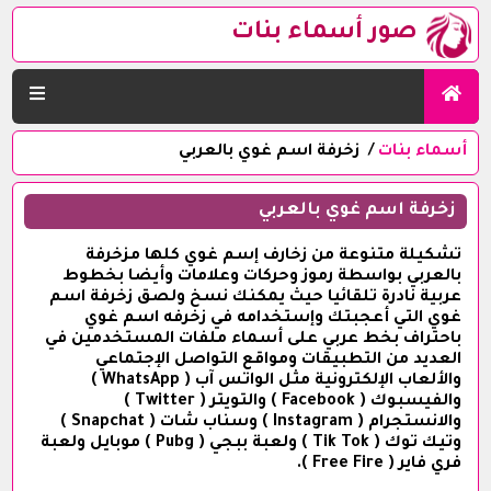
صور أسماء بنات
أسماء بنات
زخرفة اسم غوي بالعربي
زخرفة اسم غوي بالعربي
تشكيلة متنوعة من زخارف إسم غوي كلها مزخرفة
بالعربي بواسطة رموز وحركات وعلامات وأيضا بخطوط
عربية نادرة تلقائيا حيث يمكنك نسخ ولصق زخرفة اسم
غوي التي أعجبتك وإستخدامه في زخرفه اسم غوي
باحتراف بخط عربي على أسماء ملفات المستخدمين في
العديد من التطبيقات ومواقع التواصل الإجتماعي
والألعاب الإلكترونية مثل الواتس آب ( WhatsApp )
والفيسبوك ( Facebook ) والتويتر ( Twitter )
والانستجرام ( Instagram ) وسناب شات ( Snapchat )
وتيك توك ( Tik Tok ) ولعبة ببجي ( Pubg ) موبايل ولعبة
فري فاير ( Free Fire ).