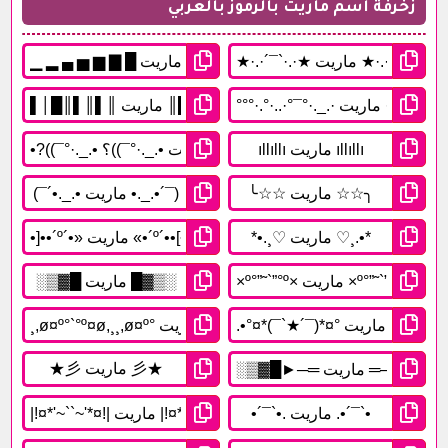
زخرفة اسم ماريت بالرموز بالعربي