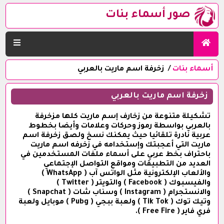
صور أسماء بنات
أسماء بنات
زخرفة اسم ماريت بالعربي
زخرفة اسم ماريت بالعربي
تشكيلة متنوعة من زخارف إسم ماريت كلها مزخرفة
بالعربي بواسطة رموز وحركات وعلامات وأيضا بخطوط
عربية نادرة تلقائيا حيث يمكنك نسخ ولصق زخرفة اسم
ماريت التي أعجبتك وإستخدامه في زخرفه اسم ماريت
باحتراف بخط عربي على أسماء ملفات المستخدمين في
العديد من التطبيقات ومواقع التواصل الإجتماعي
والألعاب الإلكترونية مثل الواتس آب ( WhatsApp )
والفيسبوك ( Facebook ) والتويتر ( Twitter )
والانستجرام ( Instagram ) وسناب شات ( Snapchat )
وتيك توك ( Tik Tok ) ولعبة ببجي ( Pubg ) موبايل ولعبة
فري فاير ( Free Fire ).